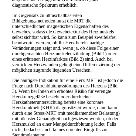
diagnostische Spektrum erheblich.
Im Gegensatz zu ultraschallbasierten
Bildgebungsmethoden nutzt die MRT die
unterschiedlichen magnetischen Eigenschaften des
Gewebes, sodass die Gewebetextur des Herzmuskels
selbst sichtbar wird. So kann zum Beispiel zweifelsfrei
beantwortet werden, ob Ihr Herz bereits narbige
Veränderungen zeigt und, wenn ja, ob diese Folge einer
durchgemachten Herzmuskelentzündung (Bild 1) oder
eines erlittenen Herzinfarktes (Bild 2) sind. Auch bei
verdickten Herzwänden gelingt eine Differenzierung der
möglichen zugrunde liegenden Ursachen.
Die häufigste Indikation für eine Herz-MRT ist jedoch die
Frage nach Durchblutungsstörungen des Herzens (Bild
3). Wenn bei Ihnen ein erhöhtes Risiko für verengte
Herzkranzgefäße besteht oder durch eine
Herzkatheteruntersuchung bereits eine koronare
Herzkrankheit (KHK) diagnostiziert wurde, dann kann
durch eine Stress-MRT (mit medikamentöser Belastung)
mit höchster Genauigkeit nachgewiesen werden, ob der
Herzmuskel an einer Mangeldurchblutung leidet. Falls
nicht, bedarf es auch keines erneuten Eingriffs zur
Stentimplantation.