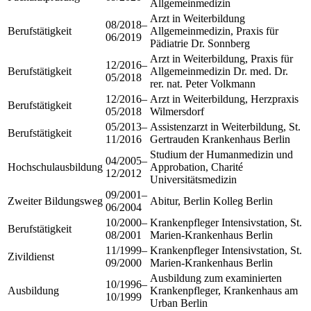
Allgemeinmedizin
Arzt in Weiterbildung
08/2018–
Berufstätigkeit
Allgemeinmedizin, Praxis für
06/2019
Pädiatrie Dr. Sonnberg
Arzt in Weiterbildung, Praxis für
12/2016–
Berufstätigkeit
Allgemeinmedizin Dr. med. Dr.
05/2018
rer. nat. Peter Volkmann
12/2016–
Arzt in Weiterbildung, Herzpraxis
Berufstätigkeit
05/2018
Wilmersdorf
05/2013–
Assistenzarzt in Weiterbildung, St.
Berufstätigkeit
11/2016
Gertrauden Krankenhaus Berlin
Studium der Humanmedizin und
04/2005–
Hochschulausbildung
Approbation, Charité
12/2012
Universitätsmedizin
09/2001–
Zweiter Bildungsweg
Abitur, Berlin Kolleg Berlin
06/2004
10/2000–
Krankenpfleger Intensivstation, St.
Berufstätigkeit
08/2001
Marien-Krankenhaus Berlin
11/1999–
Krankenpfleger Intensivstation, St.
Zivildienst
09/2000
Marien-Krankenhaus Berlin
Ausbildung zum examinierten
10/1996–
Ausbildung
Krankenpfleger, Krankenhaus am
10/1999
Urban Berlin