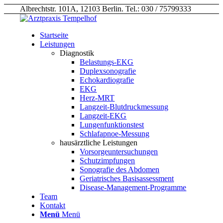
Albrechtstr. 101A, 12103 Berlin. Tel.: 030 / 75799333
Startseite
Leistungen
Diagnostik
Belastungs-EKG
Duplexsonografie
Echokardiografie
EKG
Herz-MRT
Langzeit-Blutdruckmessung
Langzeit-EKG
Lungenfunktionstest
Schlafapnoe-Messung
hausärztliche Leistungen
Vorsorgeuntersuchungen
Schutzimpfungen
Sonografie des Abdomen
Geriatrisches Basisassessment
Disease-Management-Programme
Team
Kontakt
Menü
Menü