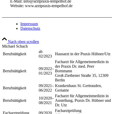
E-Mail: info@arztpraxis-tempelhof.de
Website: www.arztpraxis-tempelhof.de
Impressum
Datenschutz
Nach oben scrollen
Michael Schach
ab
Berufstätigkeit
Hausarzt in der Praxis Hübner/Utz
02/2023
Facharzt für Allgemeinmedizin in
der Praxis Dr. med. Peer
09/2022–
Berufstätigkeit
Bornmann
01/2023
Groß-Ziethener Straße 35, 12309
Berlin
09/2021–
Krankenhaus St. Gertrauden,
Berufstätigkeit
06/2022
Geriatrie
Facharzt für Allgemeinmedizin in
10/2020–
Berufstätigkeit
Anstellung, Praxis Dr. Hübner und
08/2021
Dr. Utz
Facharztprüfung
Facharztprüfung
09/2020